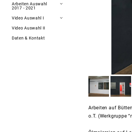
Arbeiten Auswahl
2017 - 2021
Video Auswahl I
Pigmentarbeiten 2016 -
2019
Video Auswahl II
alternative_space
Pigmente - it reminds...
Daten & Kontakt
Passion
Reflexion
topos
Verbindungen
Wurf - überall statt hier
Fuchs und Adler
Blaupause shangri-la
Greenway
Arbeiten auf Bütten
o.T. (Werkgruppe “