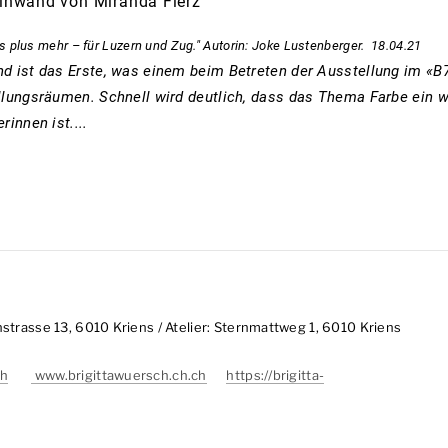
einwand von Miranda Fierz
 plus mehr – für Luzern und Zug." Autorin: Joke Lustenberger. 18.04.21
d ist das Erste, was einem beim Betreten der Ausstellung im «B7
lungsräumen. Schnell wird deutlich, dass das Thema Farbe ein wes
rinnen ist....
trasse 13, 6010 Kriens / Atelier: Sternmattweg 1, 6010 Kriens
ch
www.brigittawuersch.ch.ch
https://brigitta-