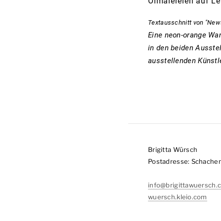
Ölmalereien auf L
Textausschnitt von "News
Eine neon-orange Wan
in den beiden Ausstel
ausstellenden Künstle
Brigitta Würsch
Postadresse: Schachens
info@brigittawuersch.
wuersch.kleio.com