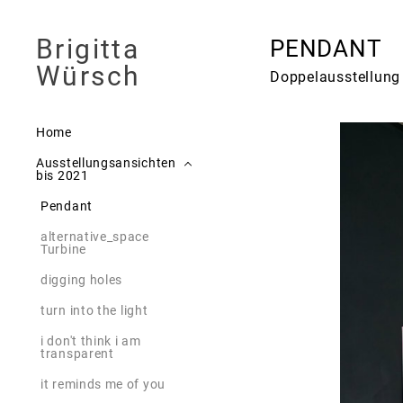
Brigitta
PENDANT
Würsch
Doppelausstellung
Home
Ausstellungsansichten
bis 2021
Pendant
alternative_space
Turbine
digging holes
turn into the light
i don't think i am
transparent
it reminds me of you